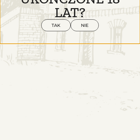
LAT?
TAK
NIE