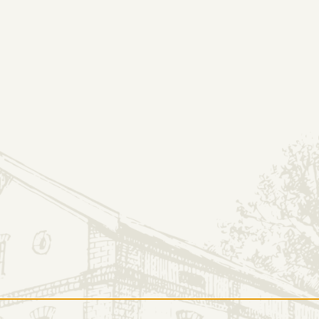
OFERTA
SKL
bartów
ORMACJE
OFERTA
kt
Nasze produkty
amin serwisu
Wizyta w destylarni
ka prywatności
Degustacje
nas kupisz
Oferta B2B