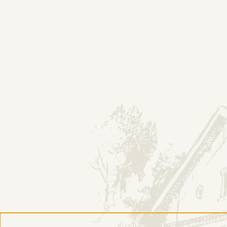
O NAS
HISTORIA
DESTYLARNIA
Alkohole Świata Lu
SKLEP
INF
Produkty
Konta
Odkryj numer serii
Regul
Zwroty i reklamacje
Polity
Płatności i dostawa
Gdzie 