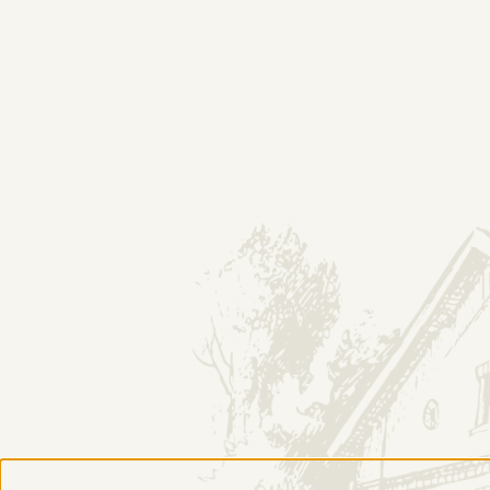
O NAS
HISTORIA
DESTYLARNIA
Galeria Trunków Z
SKLEP
INF
Produkty
Konta
Odkryj numer serii
Regul
Zwroty i reklamacje
Polity
Płatności i dostawa
Gdzie 