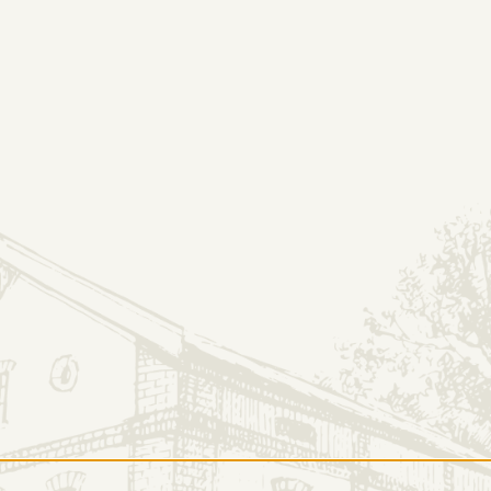
OFERTA
SKL
amość
ORMACJE
OFERTA
kt
Nasze produkty
amin serwisu
Wizyta w destylarni
ka prywatności
Degustacje
nas kupisz
Oferta B2B