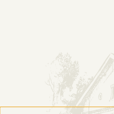
O NAS
HISTORIA
DESTYLARNIA
M&P Alkohole Wina
SKLEP
INF
Produkty
Konta
Odkryj numer serii
Regul
Zwroty i reklamacje
Polity
Płatności i dostawa
Gdzie 