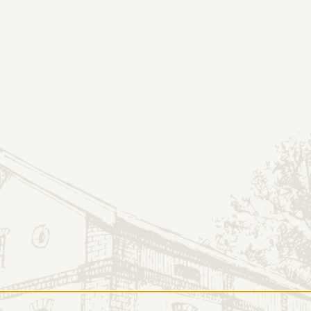
OFERTA
SKL
 Cygara
ORMACJE
OFERTA
kt
Nasze produkty
amin serwisu
Wizyta w destylarni
ka prywatności
Degustacje
nas kupisz
Oferta B2B