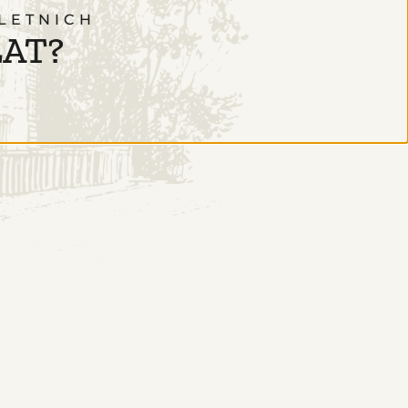
LETNICH
LAT?