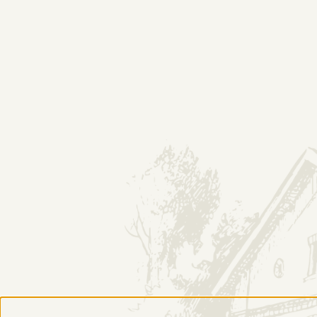
O NAS
HISTORIA
DESTYLARNIA
Restauracja Stara Ł
SKLEP
INF
Produkty
Konta
Odkryj numer serii
Regul
Zwroty i reklamacje
Polity
Płatności i dostawa
Gdzie 