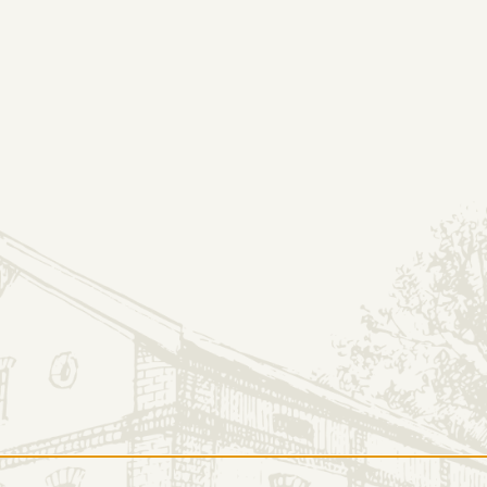
OFERTA
SKL
aźnia
ORMACJE
OFERTA
kt
Nasze produkty
amin serwisu
Wizyta w destylarni
ka prywatności
Degustacje
nas kupisz
Oferta B2B