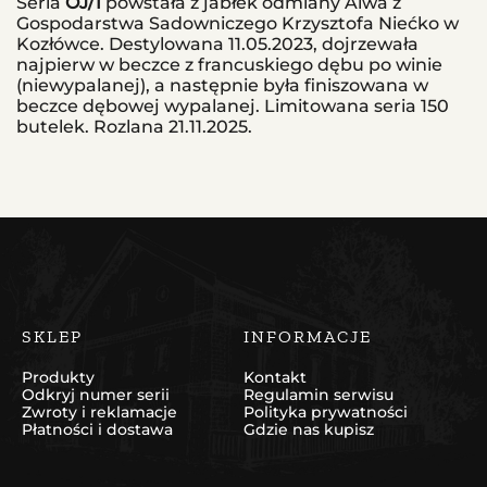
Seria
OJ/1
powstała z jabłek odmiany Alwa z
Gospodarstwa Sadowniczego Krzysztofa Niećko w
Kozłówce. Destylowana 11.05.2023, dojrzewała
najpierw w beczce z francuskiego dębu po winie
(niewypalanej), a następnie była finiszowana w
beczce dębowej wypalanej.
Limitowana seria 150
butelek.
Rozlana 21.11.2025.
SKLEP
INFORMACJE
Produkty
Kontakt
Odkryj numer serii
Regulamin serwisu
Zwroty i reklamacje
Polityka prywatności
Płatności i dostawa
Gdzie nas kupisz