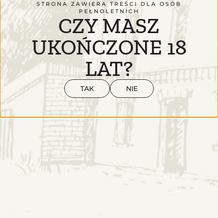
STRONA ZAWIERA TREŚCI DLA OSÓB
PEŁNOLETNICH
CZY MASZ
UKOŃCZONE 18
LAT?
TAK
NIE
SKLEP
INFORMACJE
Produkty
Kontakt
Odkryj numer serii
Regulamin serwisu
Zwroty i reklamacje
Polityka prywatności
Płatności i dostawa
Gdzie nas kupisz
OFERTA
DESTYLARNIA