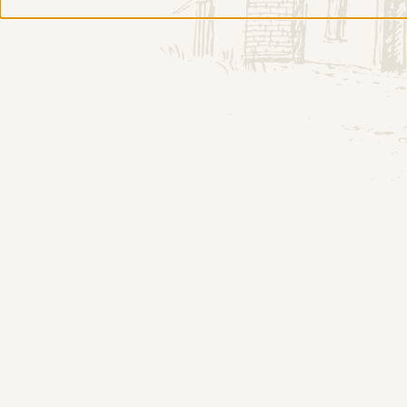
SKLEP
INF